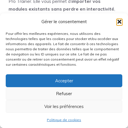
Pro Trainer. Elle vous permet d’
importer vos
modules existants sans perdre en interactivité
,
ce qui est souvent un point bloquant sur d’autres
Gérer le consentement
plateformes plus simplistes.
Pour offrir les meilleures expériences, nous utilisons des
Comment LearnWorlds gère-
technologies telles que les cookies pour stocker et/ou accéder aux
informations des appareils. Le fait de consentir à ces technologies
t-il le RGPD et la conformité
nous permettra de traiter des données telles que le comportement
de navigation ou les ID uniques sur ce site. Le fait de ne pas
légale ?
consentir ou de retirer son consentement peut avoir un effet négatif
sur certaines caractéristiques et fonctions.
Pas de panique, la plateforme a bien intégré les
contraintes européennes. Vous trouverez des
Accepter
réglages spécifiques pour paramétrer vos
Refuser
exigences RGPD
directement dans l’administration.
De plus, l’outil permet de gérer la TVA pour vos clients
Voir les préférences
de l’UE et de générer des rapports détaillés.
Politique de cookies
Pour ceux qui visent des certifications comme