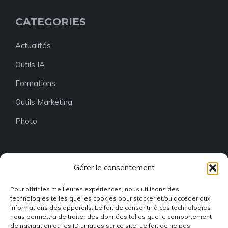
CATEGORIES
Actualités
Outils IA
Formations
Outils Marketing
Photo
Gérer le consentement
Pour offrir les meilleures expériences, nous utilisons des
technologies telles que les cookies pour stocker et/ou accéder aux
informations des appareils. Le fait de consentir à ces technologies
nous permettra de traiter des données telles que le comportement
de navigation ou les ID uniques sur ce site. Le fait de ne pas